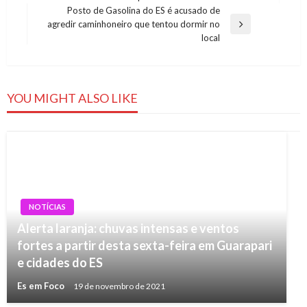
de
Post
Posto de Gasolina do ES é acusado de
Post
agredir caminhoneiro que tentou dormir no
Next
local
Post
YOU MIGHT ALSO LIKE
NOTÍCIAS
Alerta laranja: chuvas intensas e ventos
fortes a partir desta sexta-feira em Guarapari
e cidades do ES
Es em Foco
19 de novembro de 2021