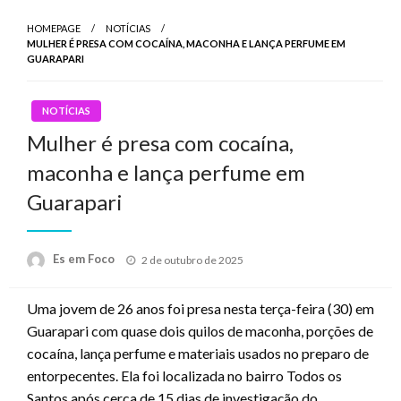
HOMEPAGE
NOTÍCIAS
MULHER É PRESA COM COCAÍNA, MACONHA E LANÇA PERFUME EM
GUARAPARI
NOTÍCIAS
Mulher é presa com cocaína,
maconha e lança perfume em
Guarapari
Posted
Es em Foco
2 de outubro de 2025
on
Uma jovem de 26 anos foi presa nesta terça-feira (30) em
Guarapari com quase dois quilos de maconha, porções de
cocaína, lança perfume e materiais usados no preparo de
entorpecentes. Ela foi localizada no bairro Todos os
Santos após cerca de 15 dias de investigação do