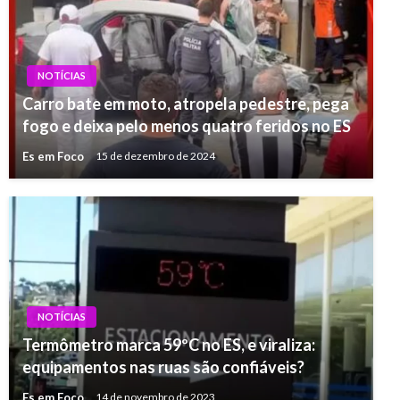
NOTÍCIAS
Carro bate em moto, atropela pedestre, pega
fogo e deixa pelo menos quatro feridos no ES
Es em Foco
15 de dezembro de 2024
NOTÍCIAS
Termômetro marca 59ºC no ES, e viraliza:
equipamentos nas ruas são confiáveis?
Es em Foco
14 de novembro de 2023