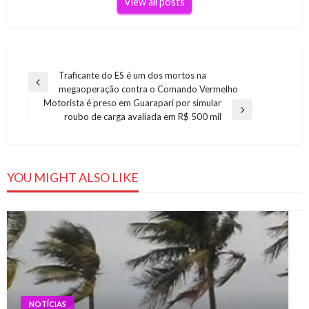
View all posts
Navegação
Traficante do ES é um dos mortos na
Previous
megaoperação contra o Comando Vermelho
de
Post
Motorista é preso em Guarapari por simular
Post
Next
roubo de carga avaliada em R$ 500 mil
Post
YOU MIGHT ALSO LIKE
NOTÍCIAS