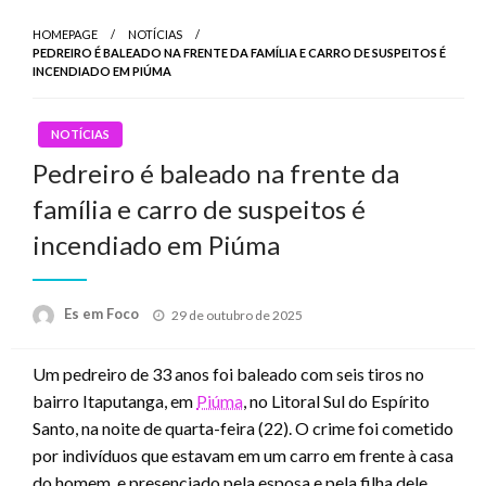
HOMEPAGE
NOTÍCIAS
PEDREIRO É BALEADO NA FRENTE DA FAMÍLIA E CARRO DE SUSPEITOS É
INCENDIADO EM PIÚMA
NOTÍCIAS
Pedreiro é baleado na frente da
família e carro de suspeitos é
incendiado em Piúma
Posted
Es em Foco
29 de outubro de 2025
on
Um pedreiro de 33 anos foi baleado com seis tiros no
bairro Itaputanga, em
Piúma
, no Litoral Sul do Espírito
Santo, na noite de quarta-feira (22). O crime foi cometido
por indivíduos que estavam em um carro em frente à casa
do homem, e presenciado pela esposa e pela filha dele.