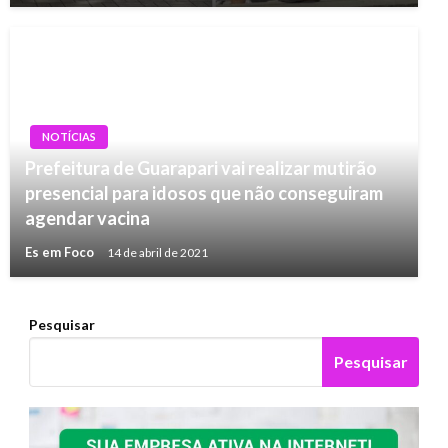
NOTÍCIAS
Prefeitura de Guarapari vai realizar mutirão
presencial para idosos que não conseguiram
agendar vacina
Es em Foco
14 de abril de 2021
Pesquisar
Pesquisar