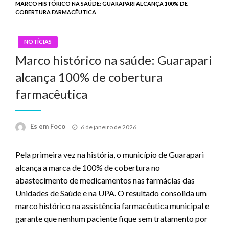
MARCO HISTÓRICO NA SAÚDE: GUARAPARI ALCANÇA 100% DE
COBERTURA FARMACÊUTICA
NOTÍCIAS
Marco histórico na saúde: Guarapari
alcança 100% de cobertura
farmacêutica
Posted
Es em Foco
6 de janeiro de 2026
on
Pela primeira vez na história, o município de Guarapari
alcança a marca de 100% de cobertura no
abastecimento de medicamentos nas farmácias das
Unidades de Saúde e na UPA. O resultado consolida um
marco histórico na assistência farmacêutica municipal e
garante que nenhum paciente fique sem tratamento por