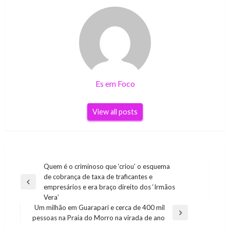
Es em Foco
View all posts
Navegação
Quem é o criminoso que ‘criou’ o esquema
de cobrança de taxa de traficantes e
de
Previous
empresários e era braço direito dos ‘Irmãos
Post
Post
Vera’
Um milhão em Guarapari e cerca de 400 mil
Next
pessoas na Praia do Morro na virada de ano
Post