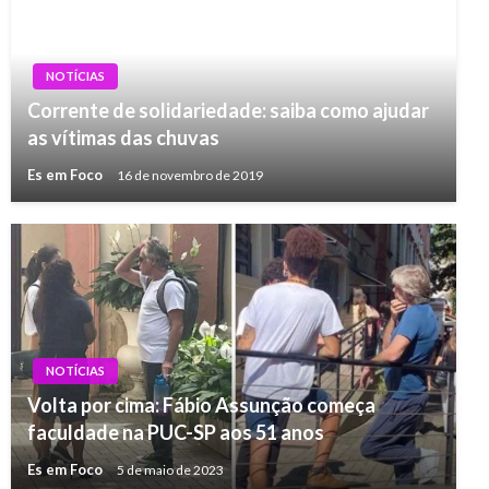
NOTÍCIAS
Corrente de solidariedade: saiba como ajudar
as vítimas das chuvas
Es em Foco
16 de novembro de 2019
NOTÍCIAS
Volta por cima: Fábio Assunção começa
faculdade na PUC-SP aos 51 anos
Es em Foco
5 de maio de 2023