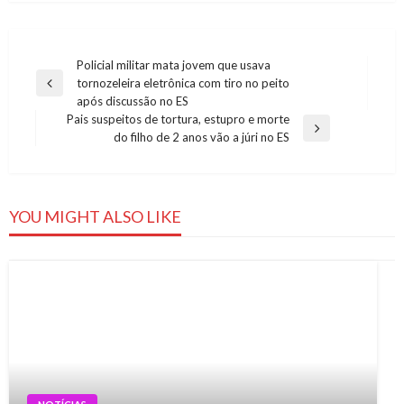
Navegação
Policial militar mata jovem que usava
tornozeleira eletrônica com tiro no peito
de
Previous
após discussão no ES
Post
Post
Pais suspeitos de tortura, estupro e morte
Next
do filho de 2 anos vão a júri no ES
Post
YOU MIGHT ALSO LIKE