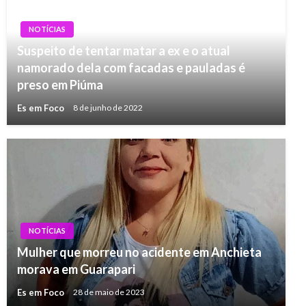
NOTÍCIAS
Suspeito de tentar matar a ex e o atual
namorado dela com facadas e pauladas é
preso em Piúma
Es em Foco
8 de junho de 2022
NOTÍCIAS
Mulher que morreu no acidente em Anchieta
morava em Guarapari
Es em Foco
28 de maio de 2023