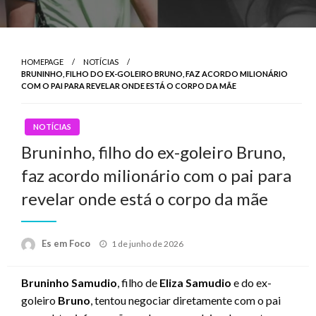
HOMEPAGE
NOTÍCIAS
BRUNINHO, FILHO DO EX-GOLEIRO BRUNO, FAZ ACORDO MILIONÁRIO
COM O PAI PARA REVELAR ONDE ESTÁ O CORPO DA MÃE
NOTÍCIAS
Bruninho, filho do ex-goleiro Bruno,
faz acordo milionário com o pai para
revelar onde está o corpo da mãe
Posted
Es em Foco
1 de junho de 2026
on
Bruninho Samudio
, filho de
Eliza Samudio
e do ex-
goleiro
Bruno
, tentou negociar diretamente com o pai