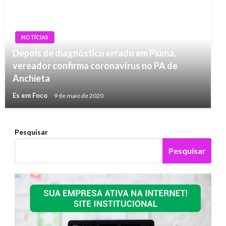
NOTÍCIAS
Depois de diagnóstico errado em Piúma,
vereador confirma coronavírus no PA de
Anchieta
Es em Foco
9 de maio de 2020
Pesquisar
Pesquisar