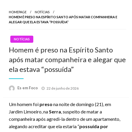
HOMEPAGE
NOTÍCIAS
HOMEM É PRESO NA ESPÍRITO SANTO APÓS MATAR COMPANHEIRA E
ALEGAR QUE ELA ESTAVA “POSSUÍDA”
NOTÍCIAS
Homem é preso na Espírito Santo
após matar companheira e alegar que
ela estava “possuída”
Posted
Es em Foco
22 de junho de 2026
on
Um homem foi
preso
na noite de domingo (21), em
Jardim Limoeiro, na
Serra
, suspeito de matar a
companheira após agredi-la dentro de um apartamento,
alegando acreditar que ela estaria “
possuída por