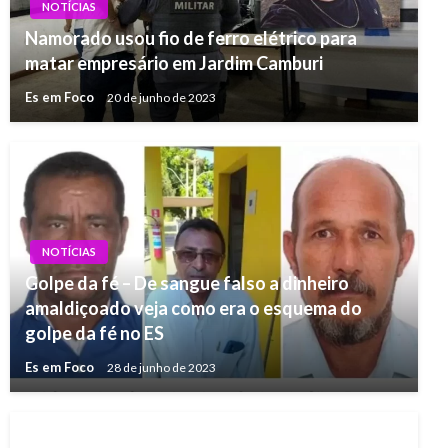
NOTÍCIAS
Namorado usou fio de ferro elétrico para
matar empresário em Jardim Camburi
Es em Foco
20 de junho de 2023
NOTÍCIAS
Golpe da fé – De sangue falso a dinheiro
amaldiçoado veja como era o esquema do
golpe da fé no ES
Es em Foco
28 de junho de 2023