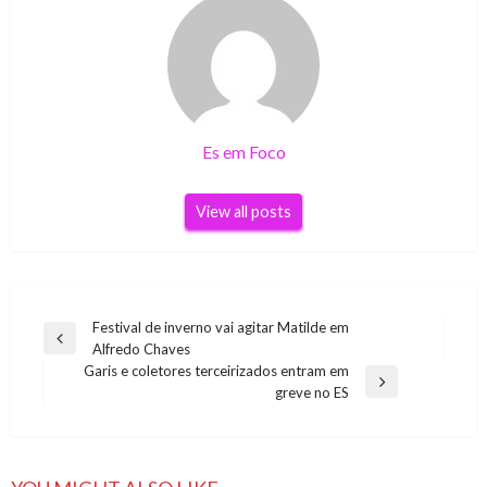
Es em Foco
View all posts
Navegação
Festival de inverno vai agitar Matilde em
Previous
Alfredo Chaves
de
Post
Garis e coletores terceirizados entram em
Post
Next
greve no ES
Post