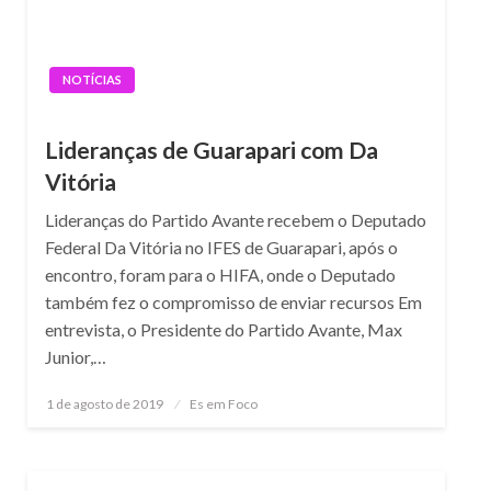
NOTÍCIAS
Lideranças de Guarapari com Da
Vitória
Lideranças do Partido Avante recebem o Deputado
Federal Da Vitória no IFES de Guarapari, após o
encontro, foram para o HIFA, onde o Deputado
também fez o compromisso de enviar recursos Em
entrevista, o Presidente do Partido Avante, Max
Junior,…
Posted
1 de agosto de 2019
Es em Foco
on
NOTÍCIAS