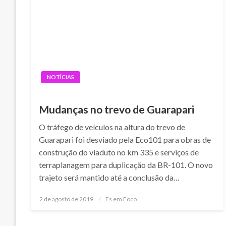
NOTÍCIAS
Mudanças no trevo de Guarapari
O tráfego de veículos na altura do trevo de
Guarapari foi desviado pela Eco101 para obras de
construção do viaduto no km 335 e serviços de
terraplanagem para duplicação da BR-101. O novo
trajeto será mantido até a conclusão da…
Posted
2 de agosto de 2019
Es em Foco
on