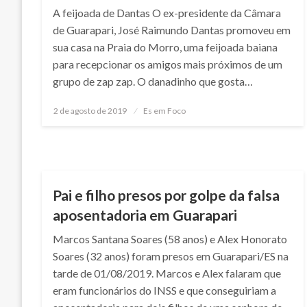
A feijoada de Dantas O ex-presidente da Câmara
de Guarapari, José Raimundo Dantas promoveu em
sua casa na Praia do Morro, uma feijoada baiana
para recepcionar os amigos mais próximos de um
grupo de zap zap. O danadinho que gosta…
Posted
2 de agosto de 2019
Es em Foco
on
NOTÍCIAS
Pai e filho presos por golpe da falsa
aposentadoria em Guarapari
Marcos Santana Soares (58 anos) e Alex Honorato
Soares (32 anos) foram presos em Guarapari/ES na
tarde de 01/08/2019. Marcos e Alex falaram que
eram funcionários do INSS e que conseguiriam a