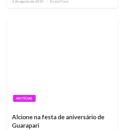
Posted
2 de agosto de 2019
Es em Foco
on
NOTÍCIAS
Alcione na festa de aniversário de
Guarapari