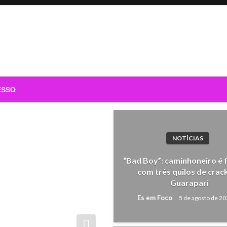
ESSO
NOTÍCIAS
“Bad Boy”: caminhoneiro é 
com três quilos de crac
Guarapari
Es em Foco
5 de agosto de 2