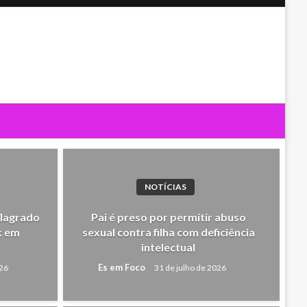
NOTÍCIAS
flagrado
Pai é preso por permitir abuso
k em
sexual contra filha com deficiência
intelectual
Es em Foco
026
31 de julho de 2026