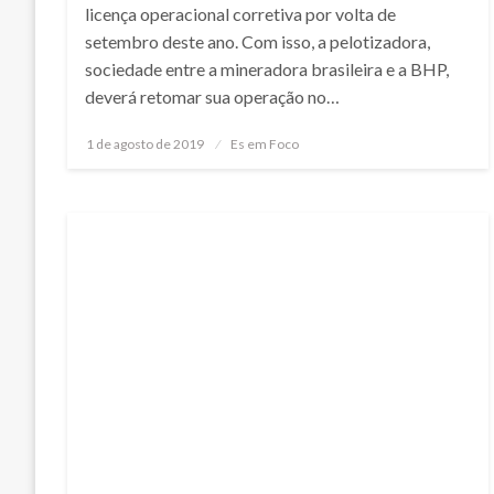
licença operacional corretiva por volta de
setembro deste ano. Com isso, a pelotizadora,
sociedade entre a mineradora brasileira e a BHP,
deverá retomar sua operação no…
Posted
1 de agosto de 2019
Es em Foco
on