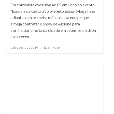
Em entrevista exclusiva ao ES em Foco no evento
“Esquina da Cultura”, o prefeito Edson Magalhães
adiantou em primeira mão a nossa equipe que
almeja contratar o show de Alcione para
abrilhantar a festa da cidade em setembro. Edson
esclareceu…
Posted
1 de agosto de 2019
Es em Foco
on