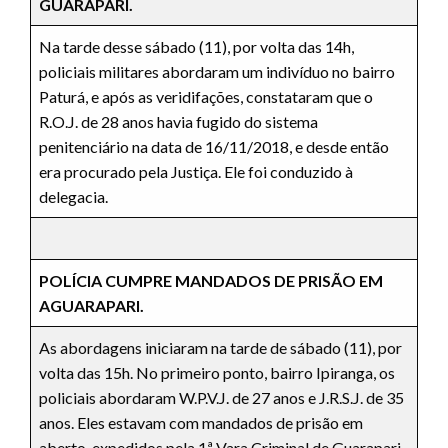
GUARAPARI.
Na tarde desse sábado (11), por volta das 14h,
policiais militares abordaram um indivíduo no bairro
Paturá, e após as veridifações, constataram que o
R.O.J. de 28 anos havia fugido do sistema
penitenciário na data de 16/11/2018, e desde então
era procurado pela Justiça. Ele foi conduzido à
delegacia.
POLÍCIA CUMPRE MANDADOS DE PRISÃO EM
AGUARAPARI.
As abordagens iniciaram na tarde de sábado (11), por
volta das 15h. No primeiro ponto, bairro Ipiranga, os
policiais abordaram W.P.V.J. de 27 anos e J.R.S.J. de 35
anos. Eles estavam com mandados de prisão em
aberto, expedidos pela 1ª Vara Criminal de Guarapari.