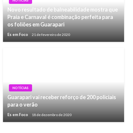
NOTÍCIAS
Novo resultado de balneabilidade mostra que
Praia e Carnaval é combinação perfeita para
os foliões em Guarapari
Es em Foco
21 de fevereiro de 2020
NOTÍCIAS
Guarapari vai receber reforço de 200 policiais
para o verão
Es em Foco
18 de dezembro de 2020