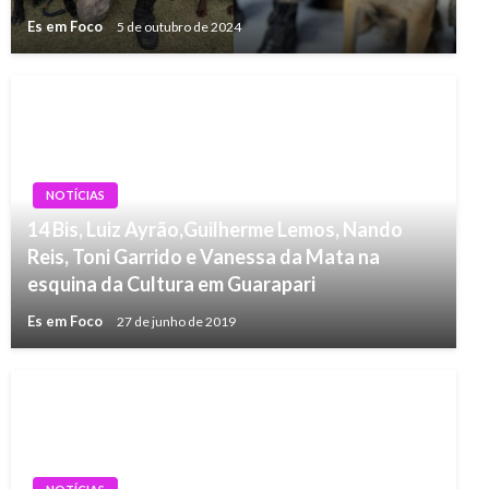
Es em Foco
5 de outubro de 2024
NOTÍCIAS
14 Bis, Luiz Ayrão,Guilherme Lemos, Nando
Reis, Toni Garrido e Vanessa da Mata na
esquina da Cultura em Guarapari
Es em Foco
27 de junho de 2019