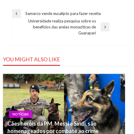
Navegação
Samarco vende eucalipto para fazer receita
Previous
de
Universidade realiza pesquisa sobre os
Post
benefícios das areias monazíticas de
Post
Next
Guarapari
Post
YOU MIGHT ALSO LIKE
NOTÍCIAS
Cães heróis da PM, Messi e Sindi, são
homenageados por combate ao crime