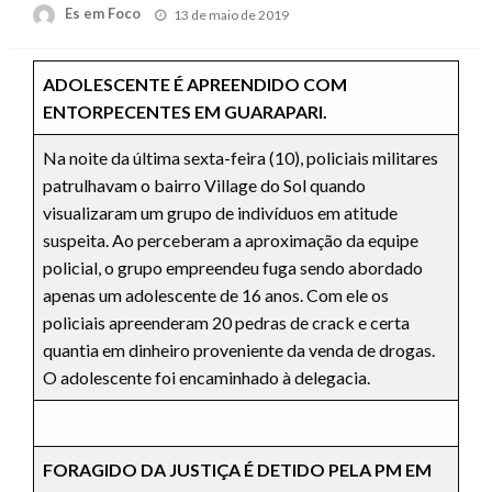
Posted
Es em Foco
13 de maio de 2019
on
ADOLESCENTE É APREENDIDO COM
ENTORPECENTES EM GUARAPARI.
Na noite da última sexta-feira (10), policiais militares
patrulhavam o bairro Village do Sol quando
visualizaram um grupo de indivíduos em atitude
suspeita. Ao perceberam a aproximação da equipe
policial, o grupo empreendeu fuga sendo abordado
apenas um adolescente de 16 anos. Com ele os
policiais apreenderam 20 pedras de crack e certa
quantia em dinheiro proveniente da venda de drogas.
O adolescente foi encaminhado à delegacia.
FORAGIDO DA JUSTIÇA É DETIDO PELA PM EM