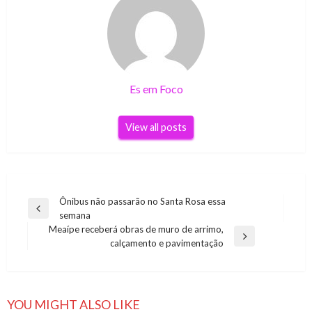
Es em Foco
View all posts
Navegação
Ônibus não passarão no Santa Rosa essa
Previous
semana
de
Post
Meaípe receberá obras de muro de arrimo,
Post
Next
calçamento e pavimentação
Post
YOU MIGHT ALSO LIKE