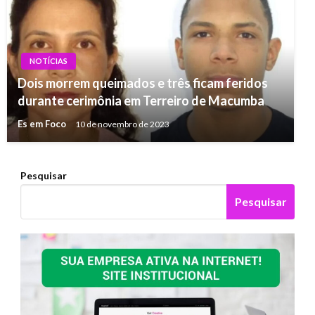
NOTÍCIAS
Dois morrem queimados e três ficam feridos
durante cerimônia em Terreiro de Macumba
Es em Foco
10 de novembro de 2023
Pesquisar
Pesquisar