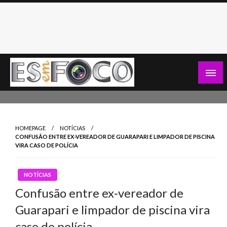
Skip
to
content
Es Em Foco
HOMEPAGE
NOTÍCIAS
CONFUSÃO ENTRE EX-VEREADOR DE GUARAPARI E LIMPADOR DE PISCINA
VIRA CASO DE POLÍCIA
NOTÍCIAS
Confusão entre ex-vereador de
Guarapari e limpador de piscina vira
caso de polícia