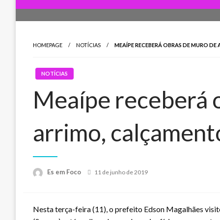
HOMEPAGE
NOTÍCIAS
MEAÍPE RECEBERÁ OBRAS DE MURO DE
NOTÍCIAS
Meaípe receberá 
arrimo, calçament
Posted
Es em Foco
11 de junho de 2019
on
Nesta terça-feira (11), o prefeito Edson Magalhães visi