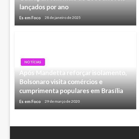
lançados por ano
Es em Foco
28 de janeiro de 2025
NOTÍCIAS
Após Mandetta reforçar isolamento,
Bolsonaro visita comércios e
cumprimenta populares em Brasília
Es em Foco
29 de março de 2020