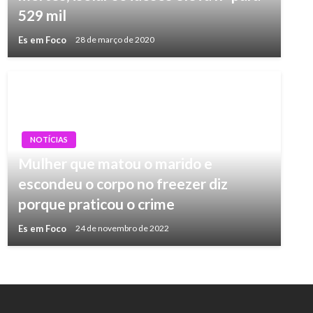
529 mil
Es em Foco
28 de março de 2020
NOTÍCIAS
Mulher que matou o marido e
escondeu o corpo no freezer diz
porque praticou o crime
Es em Foco
24 de novembro de 2022