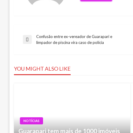
Confusão entre ex-vereador de Guarapari e
Navegação
Previous
limpador de piscina vira caso de polícia
Post
de
YOU MIGHT ALSO LIKE
Post
NOTÍCIAS
Guarapari tem mais de 1000 imóveis