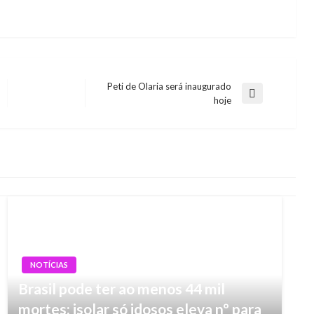
Peti de Olaria será inaugurado
Next
hoje
Post
NOTÍCIAS
Brasil pode ter ao menos 44 mil
mortes; isolar só idosos eleva nº para