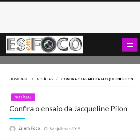
Skip
to
content
Es Em Foco
HOMEPAGE
NOTÍCIAS
CONFIRA O ENSAIO DA JACQUELINE PILON
NOTÍCIAS
Confira o ensaio da Jacqueline Pilon
Posted
Es em Foco
8 de julho de 2019
on