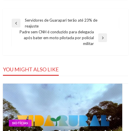
Navegação
Servidores de Guarapari terão até 23% de
Previous
reajuste
de
Post
Padre sem CNH é conduzido para delegacia
Post
após bater em moto pilotada por policial
Next
militar
Post
YOU MIGHT ALSO LIKE
NOTÍCIAS