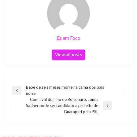
Es em Foco
View all posts
Navegação
Bebê de seis meses morre na cama dos pais
Previous
no ES
de
Post
Com aval do filho de Bolsonaro, Jones
Post
Satlher pode ser candidato a prefeito de
Next
Guarapari pelo PSL
Post