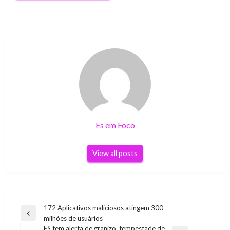
Es em Foco
View all posts
Navegação
172 Aplicativos maliciosos atingem 300
Previous
milhões de usuários
de
Post
ES tem alerta de granizo, tempestade de