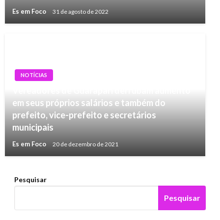
Es em Foco
31 de agosto de 2022
NOTÍCIAS
Vereadores de Guarapari derrubam aumento
em seus próprios salários e também do
prefeito, vice-prefeito e secretários
municipais
Es em Foco
20 de dezembro de 2021
Pesquisar
Pesquisar