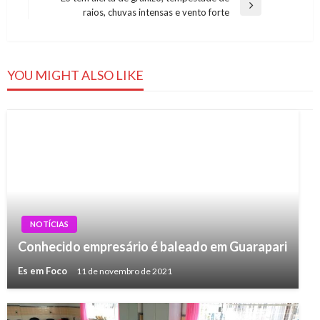
Post
Next
raios, chuvas intensas e vento forte
Post
YOU MIGHT ALSO LIKE
NOTÍCIAS
Conhecido empresário é baleado em Guarapari
Es em Foco
11 de novembro de 2021