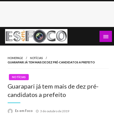
Skip
to
content
Es Em Foco
HOMEPAGE
NOTÍCIAS
GUARAPARI JÁ TEM MAIS DE DEZ PRÉ-CANDIDATOS A PREFEITO
NOTÍCIAS
Guarapari já tem mais de dez pré-
candidatos a prefeito
Posted
Es em Foco
3 de outubro de 2019