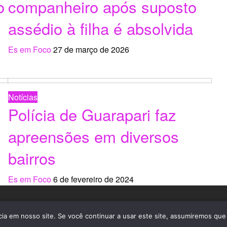
o
companheiro após suposto
assédio à filha é absolvida
Es em Foco
27 de março de 2026
Notícias
Polícia de Guarapari faz
apreensões em diversos
bairros
Es em Foco
6 de fevereiro de 2024
Desenvolvido por
Led Russo
Theme by Silk Themes
a em nosso site. Se você continuar a usar este site, assumiremos que 