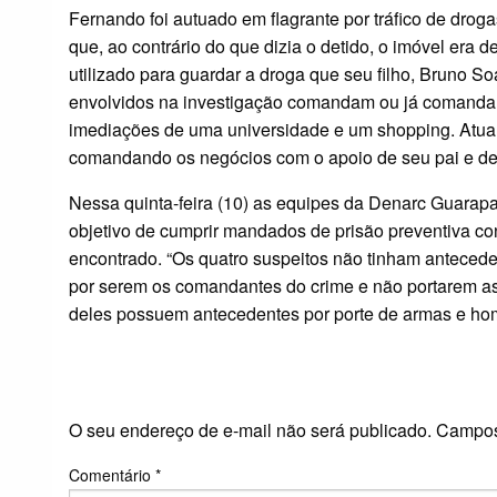
Fernando foi autuado em flagrante por tráfico de droga
que, ao contrário do que dizia o detido, o imóvel era 
utilizado para guardar a droga que seu filho, Bruno So
envolvidos na investigação comandam ou já comandaram
imediações de uma universidade e um shopping. Atual
comandando os negócios com o apoio de seu pai e de s
Nessa quinta-feira (10) as equipes da Denarc Guarap
objetivo de cumprir mandados de prisão preventiva co
encontrado. “Os quatro suspeitos não tinham anteceden
por serem os comandantes do crime e não portarem as d
deles possuem antecedentes por porte de armas e homi
LEAVE A RESPONS
O seu endereço de e-mail não será publicado.
Campos
Comentário
*