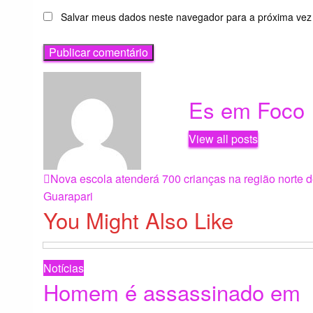
Salvar meus dados neste navegador para a próxima vez
Es em Foco
View all posts
Navegação
Previous
Nova escola atenderá 700 crianças na região norte 
Post
Guarapari
You Might Also Like
de
Post
Notícias
Homem é assassinado em