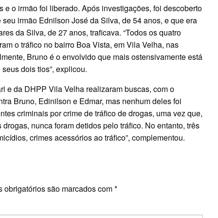
s e o irmão foi liberado. Após investigações, foi descoberto
de seu irmão Ednilson José da Silva, de 54 anos, e que era
ares da Silva, de 27 anos, traficava. “Todos os quatro
 o tráfico no bairro Boa Vista, em Vila Velha, nas
mente, Bruno é o envolvido que mais ostensivamente está
eus dois tios”, explicou.
ari e da DHPP Vila Velha realizaram buscas, com o
ntra Bruno, Edinilson e Edmar, mas nenhum deles foi
tes criminais por crime de tráfico de drogas, uma vez que,
rogas, nunca foram detidos pelo tráfico. No entanto, três
cídios, crimes acessórios ao tráfico”, complementou.
E
 obrigatórios são marcados com
*