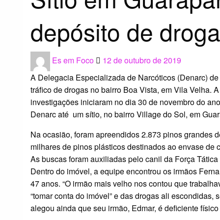
depósito de drog
Posted
Es em Foco
12 de outubro de 2019
on
A Delegacia Especializada de Narcóticos (Denarc) de
tráfico de drogas no bairro Boa Vista, em Vila Velha. A
investigações iniciaram no dia 30 de novembro do a
Denarc até um sítio, no bairro Village do Sol, em Guar
Na ocasião, foram apreendidos 2.873 pinos grandes d
milhares de pinos plásticos destinados ao envase de c
As buscas foram auxiliadas pelo canil da Força Tática 
Dentro do imóvel, a equipe encontrou os irmãos Ferna
47 anos. “O irmão mais velho nos contou que trabalha
“tomar conta do imóvel” e das drogas ali escondidas,
alegou ainda que seu irmão, Edmar, é deficiente físic