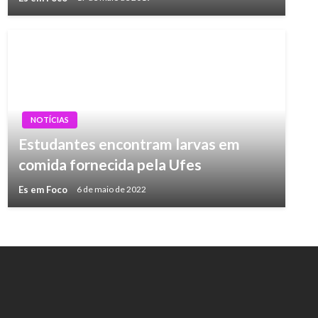
NOTÍCIAS
Estudantes encontram larvas em
comida fornecida pela Ufes
Es em Foco
6 de maio de 2022