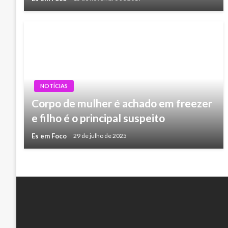
NOTÍCIAS
Corpo de mulher é achado em freezer
e filho é o principal suspeito
Es em Foco
29 de julho de 2025