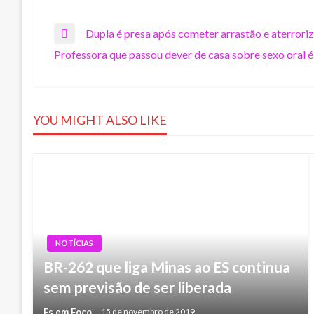
Navegação
Dupla é presa após cometer arrastão e aterrori
Previous
Professora que passou dever de casa sobre sexo oral é
Post
Next
de
Post
Post
YOU MIGHT ALSO LIKE
NOTÍCIAS
BR-262 que liga Minas ao ES continua
sem previsão de ser liberada
Es em Foco
15 de novembro de 2019