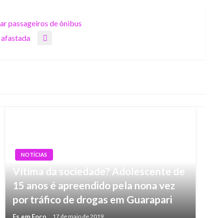
zar passageiros de ônibus
 afastada
NOTÍCIAS
Vítima da sociedade? Adolescente de
15 anos é apreendido pela nona vez
por tráfico de drogas em Guarapari
Es em Foco
17 de maio de 2019