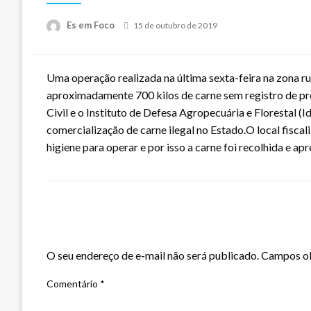
Posted
Es em Foco
15 de outubro de 2019
on
Uma operação realizada na última sexta-feira na zona ru
aproximadamente 700 kilos de carne sem registro de pro
Civil e o Instituto de Defesa Agropecuária e Florestal (
comercialização de carne ilegal no Estado.O local fisca
higiene para operar e por isso a carne foi recolhida e apr
LEAVE A RESPONSE
O seu endereço de e-mail não será publicado.
Campos ob
Comentário
*