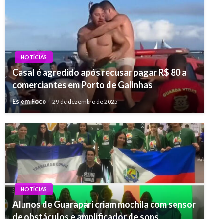
NOTÍCIAS
Casal é agredido após recusar pagar R$ 80 a
comerciantes em Porto de Galinhas
Es em Foco
29 de dezembro de 2025
NOTÍCIAS
Alunos de Guarapari criam mochila com sensor
de obstáculos e amplificador de sons