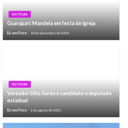
NOTÍCIAS
Guarapari: Mandela em festa de igreja
Es em Foco
18 de dezembro de 2020
NOTÍCIAS
Vereador Dito Xaréu é candidato a deputado
estadual
Es em Foco
2 de agosto de 2021