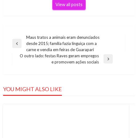
View all posts
Navegação
Maus tratos a animais eram denunciados
desde 2015; família fazia linguiça com a
de
Previous
carne e vendia em feiras de Guarapari
Post
Post
O outro lado: festas Raves geram empregos
Next
e promovem ações sociais
Post
YOU MIGHT ALSO LIKE