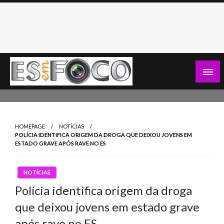
Skip
to
content
Es Em Foco
HOMEPAGE
NOTÍCIAS
POLÍCIA IDENTIFICA ORIGEM DA DROGA QUE DEIXOU JOVENS EM
ESTADO GRAVE APÓS RAVE NO ES
NOTÍCIAS
Polícia identifica origem da droga
que deixou jovens em estado grave
após rave no ES