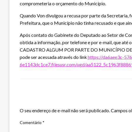
comprometeria o orçamento do Município.
Quando Von divulgou a recusa por parte da Secretaria, foi
Prefeitura, que o Município não tinha recusado e que ain
Após contato do Gabinete do Deputado ao Setor de Cont
obtida a informação, por telefone e por e-mail, que at
CADASTRO ALGUM POR PARTE DO MUNICÍPIO DE GU
pode ser acessada através do link
https://da6aee3c-57
6e1143dc1ce7.filesusr.com/ugd/aa5122_5c1963f888
LEAVE A RESPONSE
O seu endereço de e-mail não será publicado.
Campos ob
Comentário
*