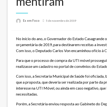
mentiram
Posted
Es em Foco
5 de novembro de 2019
on
No início do ano, o Governador do Estado Casagrande o
orçamentária de 2019, para destinarem receitas a invest
Com isso, o Deputado Carlos Von encaminhou ofício à Ca
Para que o processo de compra da UTI móvel prosseguiss
realizasse um cadastro no portal de convênios do Estado
Com isso, a Secretaria Municipal de Saúde foi oficiada
que a proposta, que deveria ser realizada por parte da 
interesse na UTI Móvel, ou ainda em caso negativo, que 
necessitadas.
Porém, a Secretária enviou resposta ao Gabinete do Dep