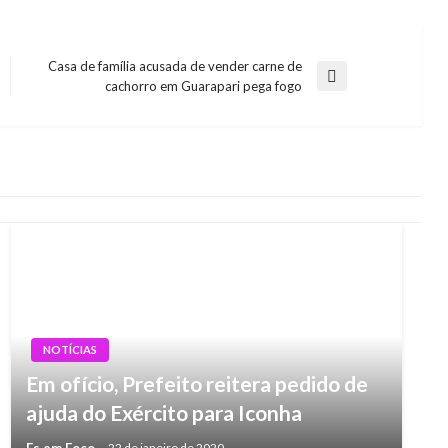
Casa de família acusada de vender carne de
Next
cachorro em Guarapari pega fogo
Post
NOTÍCIAS
Em ofício, Prefeito reitera pedido de
ajuda do Exército para Iconha
Es em Foco
22 de janeiro de 2020