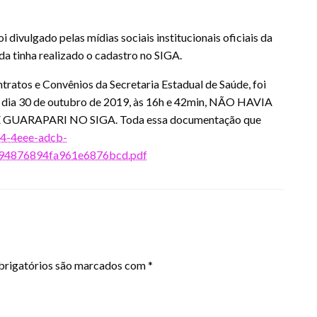
 divulgado pelas mídias sociais institucionais oficiais da
da tinha realizado o cadastro no SIGA.
ratos e Convênios da Secretaria Estadual de Saúde, foi
é o dia 30 de outubro de 2019, às 16h e 42min, NÃO HAVIA
ARAPARI NO SIGA. Toda essa documentação que
64-4eee-adcb-
694876894fa961e6876bcd.pdf
rigatórios são marcados com
*