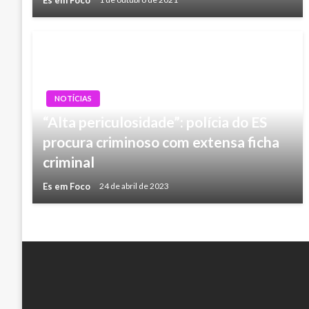
NOTÍCIAS
“Alta periculosidade”: polícia do ES
procura criminoso com extensa ficha
criminal
Es em Foco
24 de abril de 2023