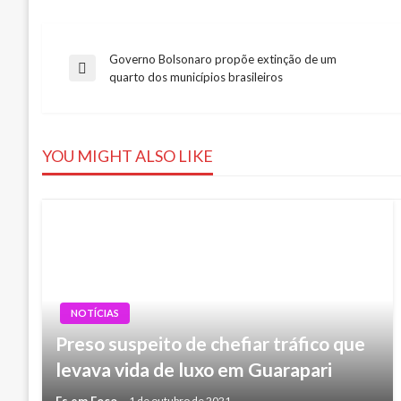
Governo Bolsonaro propõe extinção de um
Navegação
Previous
quarto dos municípios brasileiros
Post
de
YOU MIGHT ALSO LIKE
Post
NOTÍCIAS
Preso suspeito de chefiar tráfico que
levava vida de luxo em Guarapari
Es em Foco
1 de outubro de 2021