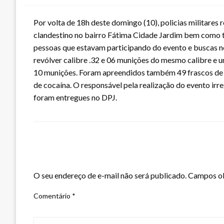
Por volta de 18h deste domingo (10), policias militare
clandestino no bairro Fátima Cidade Jardim bem como t
pessoas que estavam participando do evento e buscas n
revólver calibre .32 e 06 munições do mesmo calibre e 
10 munições. Foram apreendidos também 49 frascos de L
de cocaína. O responsável pela realização do evento irre
foram entregues no DPJ.
LEAVE A RESPONSE
O seu endereço de e-mail não será publicado.
Campos ob
Comentário
*