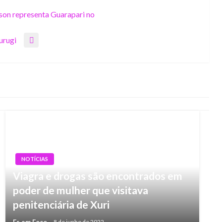
son representa Guarapari no
urugi
NOTÍCIAS
Viagra e drogas são encontrados em
poder de mulher que visitava
penitenciária de Xuri
Es em Foco
8 de junho de 2022