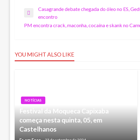
Navegação
Casagrande debate chegada do óleo no ES, Ged
Previous
encontro
Post
PM encontra crack, maconha, cocaína e skank no Cam
de
Next
Post
Post
YOU MIGHT ALSO LIKE
NOTÍCIAS
Festival da Moqueca Capixaba
começa nesta quinta, 05, em
Castelhanos
Es em Foco
23 de setembro de 2024