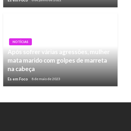
NOTÍCIAS
Após sofrer várias agressões, mulher
mata marido com golpes de marreta
na cabeça
Es em Foco
8 de maio de 2023