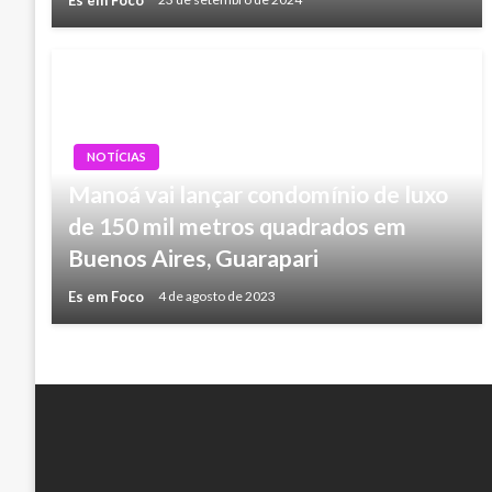
NOTÍCIAS
Manoá vai lançar condomínio de luxo
de 150 mil metros quadrados em
Buenos Aires, Guarapari
Es em Foco
4 de agosto de 2023