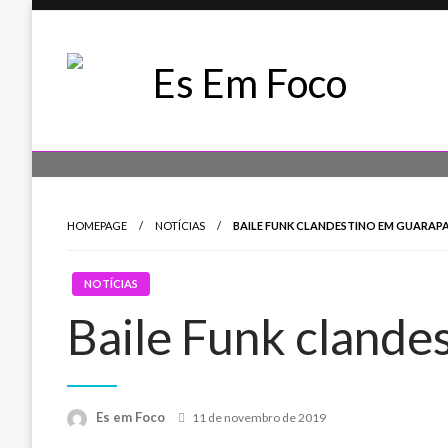
Skip
to
content
Es Em Foco
HOMEPAGE
NOTÍCIAS
BAILE FUNK CLANDESTINO EM GUARAPA
NOTÍCIAS
Baile Funk clande
Posted
Es em Foco
11 de novembro de 2019
on