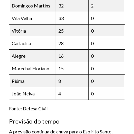
Domingos Martins
32
2
Vila Velha
33
0
Vitória
25
0
Cariacica
28
0
Alegre
16
0
Marechal Floriano
15
0
Piúma
8
0
João Neiva
4
0
Fonte: Defesa Civil
Previsão do tempo
A previsão continua de chuva para o Espírito Santo.