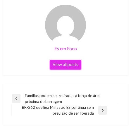
Es em Foco
View all posts
Navegação
Famílias podem ser retiradas à força de área
Previous
próxima de barragem
de
Post
BR-262 que liga Minas ao ES continua sem
Post
Next
previsão de ser liberada
Post