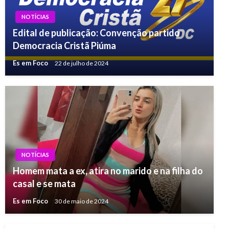
NOTÍCIAS
Edital de publicação: Convenção partido
Democracia Cristã Piúma
Es em Foco
22 de julho de 2024
NOTÍCIAS
Homem mata a ex, atira no marido e na filha do
casal e se mata
Es em Foco
30 de maio de 2024