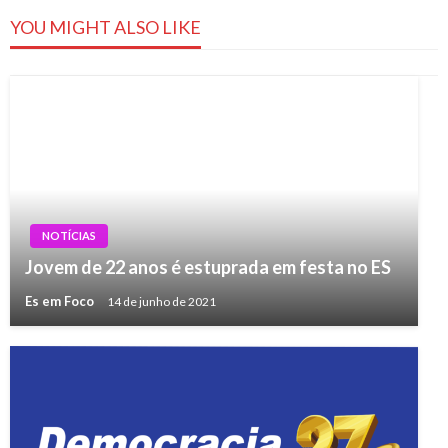
YOU MIGHT ALSO LIKE
NOTÍCIAS
Jovem de 22 anos é estuprada em festa no ES
Es em Foco
14 de junho de 2021