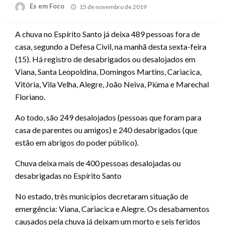
Posted
Es em Foco
15 de novembro de 2019
on
A chuva no Espírito Santo já deixa 489 pessoas fora de
casa, segundo a Defesa Civil, na manhã desta sexta-feira
(15). Há registro de desabrigados ou desalojados em
Viana, Santa Leopoldina, Domingos Martins, Cariacica,
Vitória, Vila Velha, Alegre, João Neiva, Piúma e Marechal
Floriano.
Ao todo, são 249 desalojados (pessoas que foram para
casa de parentes ou amigos) e 240 desabrigados (que
estão em abrigos do poder público).
Chuva deixa mais de 400 pessoas desalojadas ou
desabrigadas no Espírito Santo
No estado, três municípios decretaram situação de
emergência: Viana, Cariacica e Alegre. Os desabamentos
causados pela chuva já deixam um morto e seis feridos