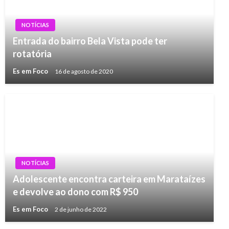
NOTÍCIAS
Entrada do bairro Bela Vista pode ter
rotatória
Es em Foco
16 de agosto de 2020
NOTÍCIAS
Adolescente encontra carteira em Marataízes
e devolve ao dono com R$ 950
Es em Foco
2 de junho de 2022