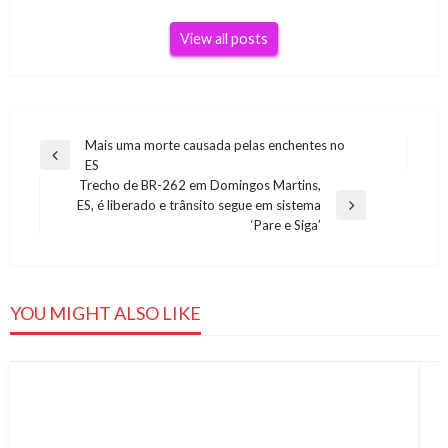
View all posts
Navegação
Mais uma morte causada pelas enchentes no
Previous
ES
de
Post
Trecho de BR-262 em Domingos Martins,
Post
ES, é liberado e trânsito segue em sistema
Next
‘Pare e Siga’
Post
YOU MIGHT ALSO LIKE