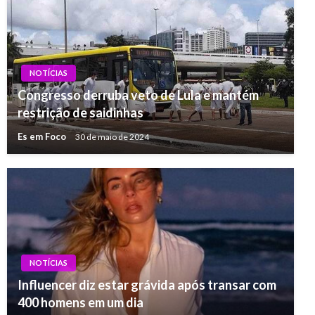
NOTÍCIAS
Congresso derruba veto de Lula e mantém
restrição de saidinhas
Es em Foco
30 de maio de 2024
NOTÍCIAS
Influencer diz estar grávida após transar com
400 homens em um dia