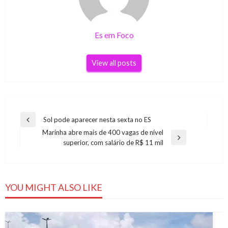
Es em Foco
View all posts
Navegação
Sol pode aparecer nesta sexta no ES
Previous
de
Marinha abre mais de 400 vagas de nível
Post
Next
superior, com salário de R$ 11 mil
Post
Post
YOU MIGHT ALSO LIKE