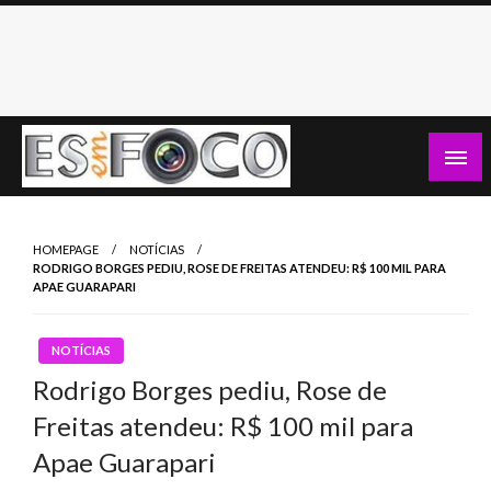
Skip
to
content
Es Em Foco
HOMEPAGE
NOTÍCIAS
RODRIGO BORGES PEDIU, ROSE DE FREITAS ATENDEU: R$ 100 MIL PARA
APAE GUARAPARI
NOTÍCIAS
Rodrigo Borges pediu, Rose de
Freitas atendeu: R$ 100 mil para
Apae Guarapari