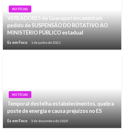
NOTÍCIAS
VEREADORES de Guarapari encaminham
pedido de SUSPENSÃO DO ROTATIVO AO
MINISTÉRIO PÚBLICO estadual
Es em Foco
1 de junho de 2021
NOTÍCIAS
Temporal destelha estabelecimentos, quebra
poste de energia e causa prejuízos no ES
Es em Foco
3 de dezembro de 2020