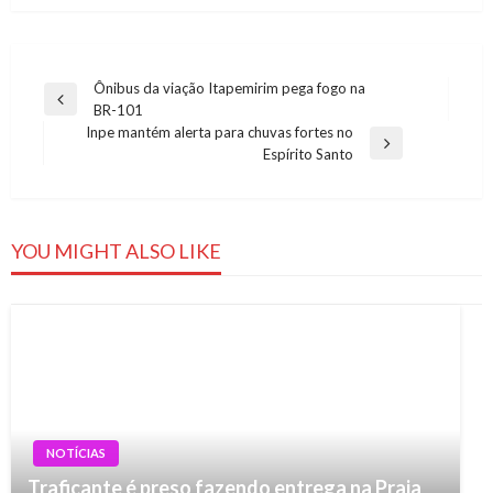
Navegação
Ônibus da viação Itapemirim pega fogo na
Previous
BR-101
de
Post
Inpe mantém alerta para chuvas fortes no
Post
Next
Espírito Santo
Post
YOU MIGHT ALSO LIKE
NOTÍCIAS
Traficante é preso fazendo entrega na Praia