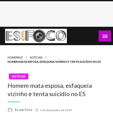
Skip
to
content
Es Em Foco
HOMEPAGE
NOTÍCIAS
HOMEM MATA ESPOSA, ESFAQUEIA VIZINHO E TENTA SUICÍDIO NO ES
NOTÍCIAS
Homem mata esposa, esfaqueia
vizinho e tenta suicídio no ES
Posted
Es em Foco
1 de dezembro de 2019