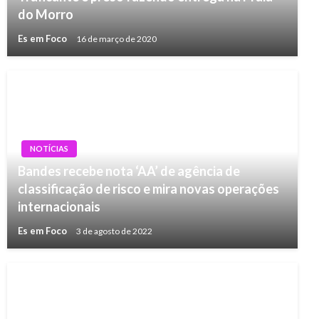
do Morro
Es em Foco
16 de março de 2020
NOTÍCIAS
Bandes recebe nota ‘AA’ de agência de
classificação de risco e mira novas operações
internacionais
Es em Foco
3 de agosto de 2022