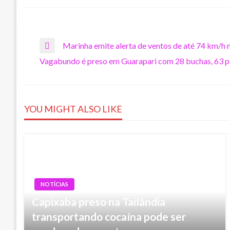
Navegação
Marinha emite alerta de ventos de até 74 km/h n
Previous
Vagabundo é preso em Guarapari com 28 buchas, 63 pi
Post
Next
de
Post
Post
YOU MIGHT ALSO LIKE
NOTÍCIAS
Capixaba preso na Tailândia
transportando cocaína pode ser