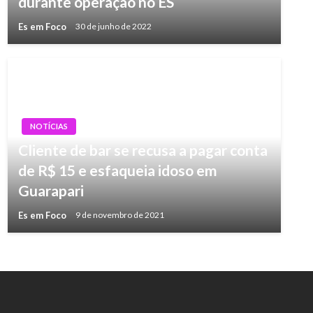
durante operação no ES
Es em Foco
30 de junho de 2022
NOTÍCIAS
Cliente de bar se recusa a pagar conta
de R$ 15 e esfaqueia idoso em
Guarapari
Es em Foco
9 de novembro de 2021