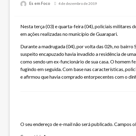
Posted
Es em Foco
4 de dezembro de 2019
on
Nesta terça (03) e quarta-feira (04), policiais militar
em ações realizadas no município de Guarapari.
Durante a madrugada (04), por volta das 02h, no bairro
suspeito encapuzado havia invadido a residência de uma
como sendo um ex-funcionário de sua casa. O homem fez
fugindo em seguida. Com base nas características, polici
e afirmou que havia comprado entorpecentes com o dinhei
LEAVE A RESPONSE
O seu endereço de e-mail não será publicado.
Campos ob