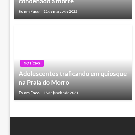
condenado a morte
Es em Foco
11 de março de 2022
NOTÍCIAS
Adolescentes traficando em quiosque
na Praia do Morro
Es em Foco
18 de janeiro de 2021