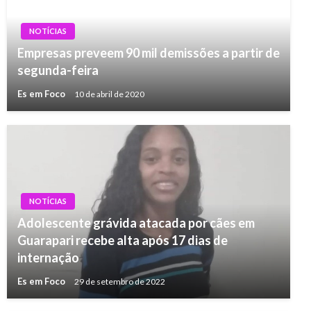
NOTÍCIAS
Empresas preveem 90 mil demissões a partir de
segunda-feira
Es em Foco
10 de abril de 2020
NOTÍCIAS
Adolescente grávida atacada por cães em
Guarapari recebe alta após 17 dias de
internação
Es em Foco
29 de setembro de 2022