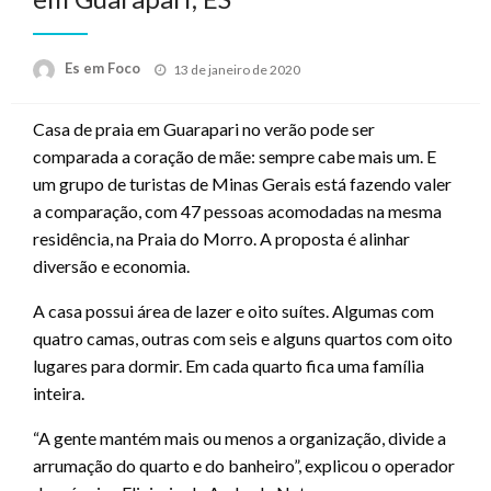
Posted
Es em Foco
13 de janeiro de 2020
on
Casa de praia em Guarapari no verão pode ser
comparada a coração de mãe: sempre cabe mais um. E
um grupo de turistas de Minas Gerais está fazendo valer
a comparação, com 47 pessoas acomodadas na mesma
residência, na Praia do Morro. A proposta é alinhar
diversão e economia.
A casa possui área de lazer e oito suítes. Algumas com
quatro camas, outras com seis e alguns quartos com oito
lugares para dormir. Em cada quarto fica uma família
inteira.
“A gente mantém mais ou menos a organização, divide a
arrumação do quarto e do banheiro”, explicou o operador