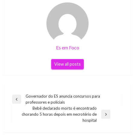
Es em Foco
View all posts
Navegação
Governador do ES anuncia concursos para
Previous
professores e policiais
de
Post
Bebê declarado morto é encontrado
Post
chorando 5 horas depois em necrotério de
Next
hospital
Post