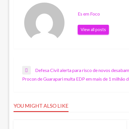
Es em Foco
View all posts
Navegação
Defesa Civil alerta para risco de novos desaba
Previous
Procon de Guarapari multa EDP em mais de 1 milhão d
Post
Next
de
Post
Post
YOU MIGHT ALSO LIKE