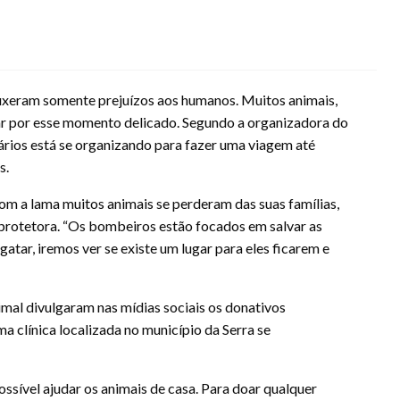
ouxeram somente prejuízos aos humanos. Muitos animais,
sar por esse momento delicado. Segundo a organizadora do
ários está se organizando para fazer uma viagem até
s.
com a lama muitos animais se perderam das suas famílias,
a protetora. “Os bombeiros estão focados em salvar as
tar, iremos ver se existe um lugar para eles ficarem e
imal divulgaram nas mídias sociais os donativos
a clínica localizada no município da Serra se
possível ajudar os animais de casa. Para doar qualquer