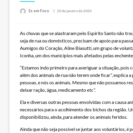
Posted
Es em Foco
20 de janeiro de 2020
on
As chuvas que se alastraram pelo Espírito Santo não tr
seja de rua ou domésticos, precisam de apoio para pas
Aumigos do Coração, Aline Biasutti, um grupo de volunt
Iconha, um dos municípios mais afetados pelas enchente
“Estamos indo primeiro para averiguar a situação, pois 
além dos animais de rua não terem onde ficar”, explica 
pessoas, e nós os animais. Mesmo que não possamos resga
deixar ração, água, medicamento etc”.
Ela e diversas outras pessoas envolvidas com a causa an
necessários para o acolhimento dos bichos da região. Um
disponibilizou, ainda, para atender os animais feridos.
Ainda que não seja possível se juntar aos voluntários, é 