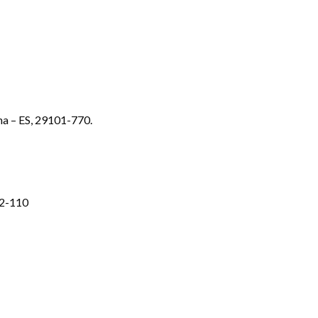
lha – ES, 29101-770.
052-110