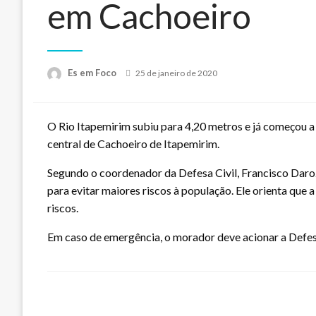
em Cachoeiro
Posted
Es em Foco
25 de janeiro de 2020
on
O Rio Itapemirim subiu para 4,20 metros e já começou a
central de Cachoeiro de Itapemirim.
Segundo o coordenador da Defesa Civil, Francisco Daroz
para evitar maiores riscos à população. Ele orienta que 
riscos.
Em caso de emergência, o morador deve acionar a Defes