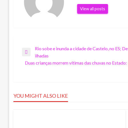
View all posts
Navegação
Rio sobe e inunda a cidade de Castelo, no ES; De
Previous
ilhadas
Post
Duas crianças morrem vítimas das chuvas no Estado:
de
Next
Post
Post
YOU MIGHT ALSO LIKE