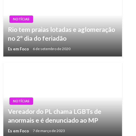
NOTÍCIAS
Rio tem praias lotadas e aglomeração
no 2º dia do feriadão
Es em Foco
6 de setembro de 2020
NOTÍCIAS
Vereador do PL chama LGBTs de
anormais e é denunciado ao MP
Es em Foco
7 de março de 2023