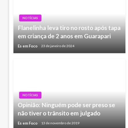
NOTÍCIAS
Flanelinha leva tiro no rosto após tapa
em criança de 2 anos em Guarapari
Es em Foco
23 de janeiro de 2024
NOTÍCIAS
Opinião: Ninguém pode ser preso se
não tiver o trânsito em julgado
Es em Foco
13 de novembro de 2019