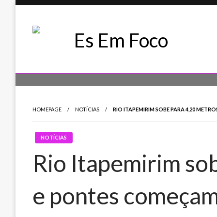
Skip
to
content
Es Em Foco
HOMEPAGE
NOTÍCIAS
RIO ITAPEMIRIM SOBE PARA 4,20 MET
NOTÍCIAS
Rio Itapemirim so
e pontes começam 