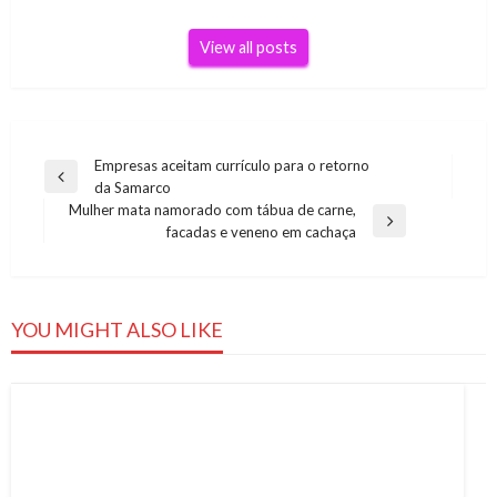
View all posts
Navegação
Empresas aceitam currículo para o retorno
Previous
da Samarco
de
Post
Mulher mata namorado com tábua de carne,
Post
Next
facadas e veneno em cachaça
Post
YOU MIGHT ALSO LIKE