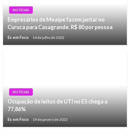
NOTÍCIAS
Empresários de Meaípe fazem jantar no
Curuca para Casagrande. R$ 80 por pessoa
Es em Foco
14 de julho de 2022
NOTÍCIAS
Ocupação de leitos de UTI no ES chega a
77,86%
Es em Foco
19 de janeiro de 2022