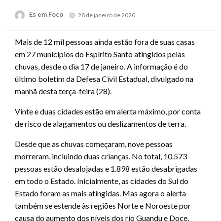
Posted
Es em Foco
28 de janeiro de 2020
on
Mais de 12 mil pessoas ainda estão fora de suas casas
em 27 municípios do Espírito Santo atingidos pelas
chuvas, desde o dia 17 de janeiro. A informação é do
último boletim da Defesa Civil Estadual, divulgado na
manhã desta terça-feira (28).
Vinte e duas cidades estão em alerta máximo, por conta
de risco de alagamentos ou deslizamentos de terra.
Desde que as chuvas começaram, nove pessoas
morreram, incluindo duas crianças. No total, 10.573
pessoas estão desalojadas e 1.898 estão desabrigadas
em todo o Estado. Inicialmente, as cidades do Sul do
Estado foram as mais atingidas. Mas agora o alerta
também se estende às regiões Norte e Noroeste por
causa do aumento dos níveis dos rio Guandu e Doce.