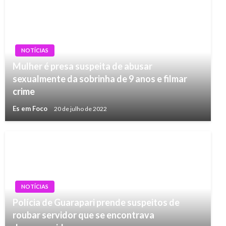
NOTÍCIAS
Mulher é presa suspeita de abusar
sexualmente da sobrinha de 9 anos e filmar
crime
Es em Foco
20 de julho de 2022
NOTÍCIAS
Polícia de Guarapari prende suspeitos de
roubar servidor que se encontrava