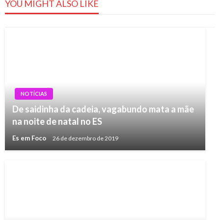
YOU MIGHT ALSO LIKE
NOTÍCIAS
De saidinha da cadeia, vagabundo mata a mãe
na noite de natal no ES
Es em Foco
26 de dezembro de 2019