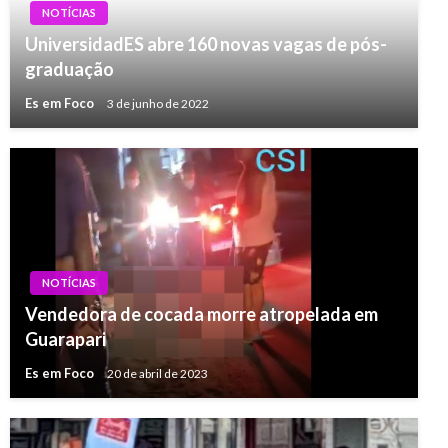
NOTÍCIAS
UniversidadES abre 160 novas vagas de pós-
graduação
Es em Foco
3 de junho de 2022
NOTÍCIAS
Vendedora de cocada morre atropelada em
Guarapari
Es em Foco
20 de abril de 2023