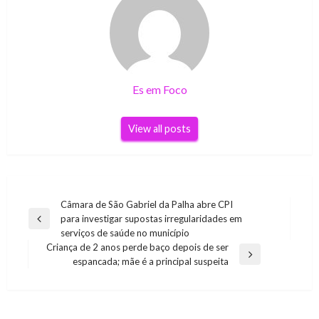
Es em Foco
View all posts
Navegação
Câmara de São Gabriel da Palha abre CPI
para investigar supostas irregularidades em
de
Previous
serviços de saúde no município
Post
Post
Criança de 2 anos perde baço depois de ser
Next
espancada; mãe é a principal suspeita
Post