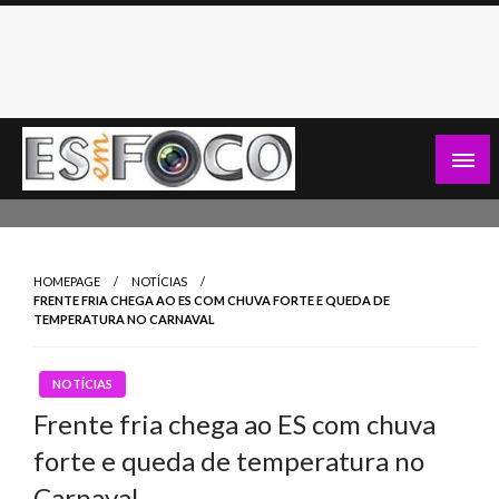
Skip
to
content
Es Em Foco
HOMEPAGE
NOTÍCIAS
FRENTE FRIA CHEGA AO ES COM CHUVA FORTE E QUEDA DE
TEMPERATURA NO CARNAVAL
NOTÍCIAS
Frente fria chega ao ES com chuva
forte e queda de temperatura no
Carnaval