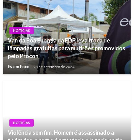
NOTÍCIAS
Van da Boa Energia da EDP leva troca de
lâmpadas gratuitas para mutirões promovidos
pelo Procon
Es em Foco
23 de setembro de 2024
NOTÍCIAS
Violência sem fim. Homem é assassinado a