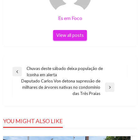
Es em Foco
View all posts
Navegação
Chuvas deste sábado deixa população de
Previous
Iconha em alerta
de
Post
Deputado Carlos Von detona supressão de
Post
milhares de árvores nativas no condomínio
Next
das Três Praias
Post
YOU MIGHT ALSO LIKE