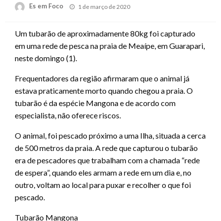
Posted
Es em Foco
1 de março de 2020
on
Um tubarão de aproximadamente 80kg foi capturado
em uma rede de pesca na praia de Meaípe, em Guarapari,
neste domingo (1).
Frequentadores da região afirmaram que o animal já
estava praticamente morto quando chegou a praia. O
tubarão é da espécie Mangona e de acordo com
especialista, não oferece riscos.
O animal, foi pescado próximo a uma Ilha, situada a cerca
de 500 metros da praia. A rede que capturou o tubarão
era de pescadores que trabalham com a chamada “rede
de espera”, quando eles armam a rede em um dia e, no
outro, voltam ao local para puxar e recolher o que foi
pescado.
Tubarão Mangona