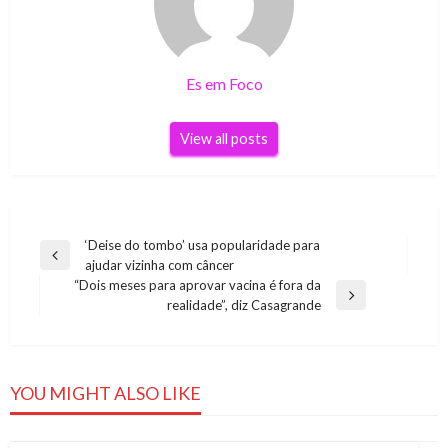
Es em Foco
View all posts
Navegação
‘Deise do tombo’ usa popularidade para
Previous
ajudar vizinha com câncer
de
Post
“Dois meses para aprovar vacina é fora da
Post
Next
realidade”, diz Casagrande
Post
YOU MIGHT ALSO LIKE