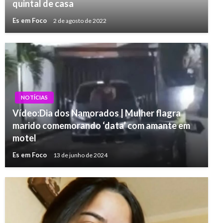
quintal de casa
Es em Foco
2 de agosto de 2022
NOTÍCIAS
Vídeo:Dia dos Namorados | Mulher flagra
marido comemorando ‘data’ com amante em
motel
Es em Foco
13 de junho de 2024