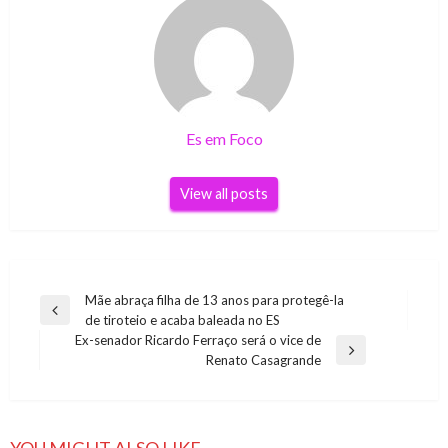
Es em Foco
View all posts
Navegação
Mãe abraça filha de 13 anos para protegê-la
Previous
de tiroteio e acaba baleada no ES
de
Post
Ex-senador Ricardo Ferraço será o vice de
Post
Next
Renato Casagrande
Post