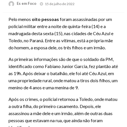
Posted
Es em Foco
15 de julho de 2022
on
Pelo menos
oito pessoas
foram assassinadas por um
policial militar entre a noite de quinta-feira (14) e a
madrugada desta sexta (15), nas cidades de Céu Azul e
Toledo, no Paraná. Entre as vítimas, está a própria mãe
do homem, a esposa dele, os três filhos e um irmão.
As primeiras informações são de que o soldado da PM,
identificado como Fabiano Junior Garcia, fez plantão até
as 19h. Após deixar o batalhão, ele foi até Céu Azul, em
uma propriedade rural, onde matou a tiros dois filhos, um
menino de 4 anos e uma menina de 9.
Após os crimes, o policial retornou a Toledo, onde matou
a outra filha, do primeiro casamento. Depois, ele
assassinou a mãe dele e um irmão, além de outras duas
pessoas que estavam na rua, que ainda não foram