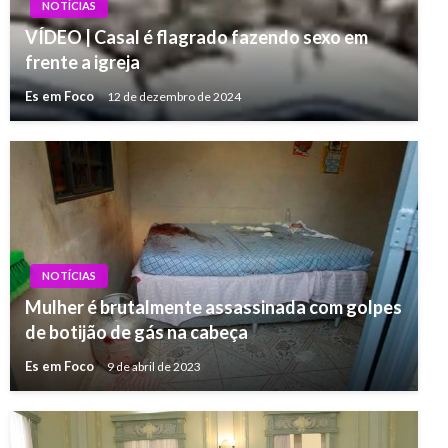
NOTÍCIAS
VÍDEO | Casal é flagrado fazendo sexo em
frente a igreja
Es em Foco
12 de dezembro de 2024
NOTÍCIAS
Mulher é brutalmente assassinada com golpes
de botijão de gás na cabeça
Es em Foco
9 de abril de 2023