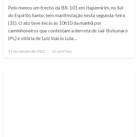
Pelo menos um trecho da BR-101 em Itapemirim, no Sul
do Espírito Santo, tem manifestação nesta segunda-feira
(31). O ato teve início às 10h10 da manhã por
caminhoneiros que contestam a derrota de Jair Bolsonaro
(PL) e vitória de Luiz Inácio Lula…
Posted
31 de outubro de 2022
Es em Foco
on