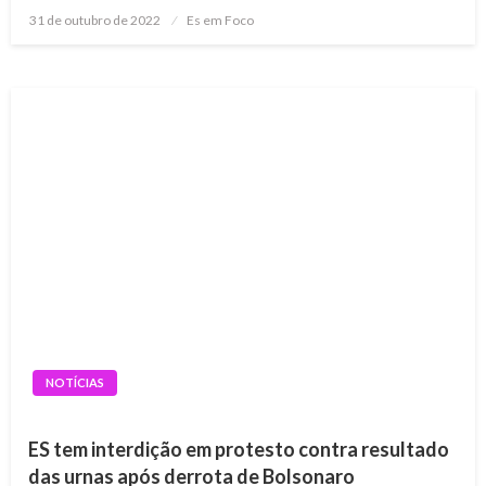
Posted
31 de outubro de 2022
Es em Foco
on
NOTÍCIAS
ES tem interdição em protesto contra resultado
das urnas após derrota de Bolsonaro