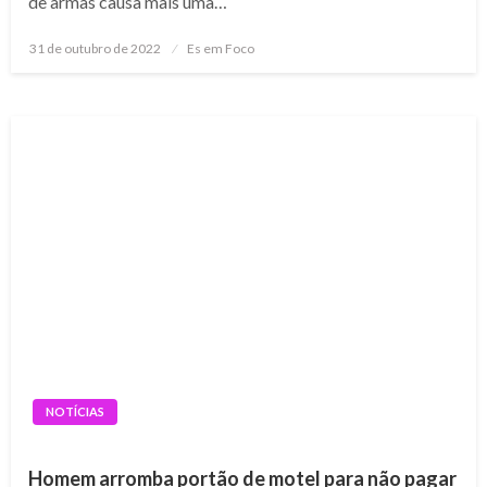
de armas causa mais uma…
Posted
31 de outubro de 2022
Es em Foco
on
NOTÍCIAS
Homem arromba portão de motel para não pagar