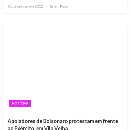
Posted
31 de outubro de 2022
Es em Foco
on
NOTÍCIAS
Apoiadores de Bolsonaro protestam em frente
ao Exército, em Vila Velha