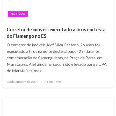
NOTÍCIAS
Corretor de imóveis executado a tiros em festa
do Flamengo no ES
O corretor de imóveis Alef Silva Caetano, 26 anos foi
executado a tiros na noite deste sábado (29) durante
comemoração de flamenguistas, na Praça da Barra, em
Marataízes. Alef ainda foi socorrido e levado para a UPA
de Marataízes, mas…
Posted
30 de outubro de 2022
Es em Foco
on