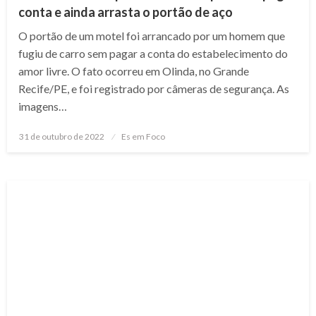
conta e ainda arrasta o portão de aço
O portão de um motel foi arrancado por um homem que
fugiu de carro sem pagar a conta do estabelecimento do
amor livre. O fato ocorreu em Olinda, no Grande
Recife/PE, e foi registrado por câmeras de segurança. As
imagens…
Posted
31 de outubro de 2022
Es em Foco
on