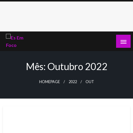
Skip
to
content
Es Em Foco
Mês:
Outubro 2022
HOMEPAGE
2022
OUT