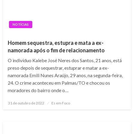
NOTÍCIAS
Homem sequestra, estupra e mata a ex-
namorada após o fim de relacionamento
O indivíduo Kalebe José Neres dos Santos, 21 anos, está
preso depois de sequestrar, estuprar e matar a ex-
namorada Emili Nunes Araújo, 29 anos, na segunda-feira,
24. O crime aconteceu em Palmas/TO e chocou os
moradores do bairro onde o…
Posted
31 de outubro de 2022
Es em Foco
on