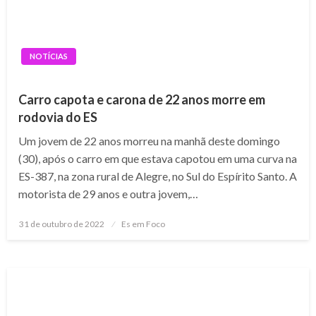
NOTÍCIAS
Carro capota e carona de 22 anos morre em
rodovia do ES
Um jovem de 22 anos morreu na manhã deste domingo
(30), após o carro em que estava capotou em uma curva na
ES-387, na zona rural de Alegre, no Sul do Espírito Santo. A
motorista de 29 anos e outra jovem,…
Posted
31 de outubro de 2022
Es em Foco
on