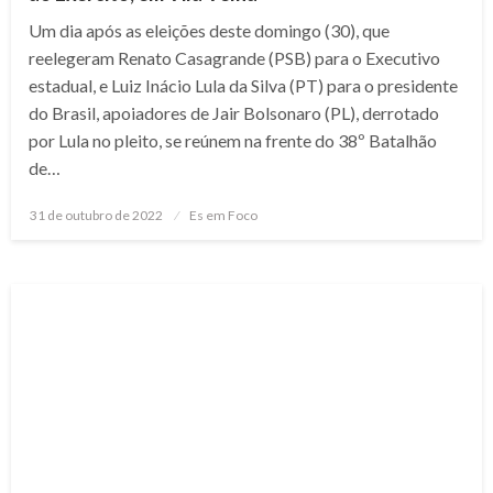
Um dia após as eleições deste domingo (30), que
reelegeram Renato Casagrande (PSB) para o Executivo
estadual, e Luiz Inácio Lula da Silva (PT) para o presidente
do Brasil, apoiadores de Jair Bolsonaro (PL), derrotado
por Lula no pleito, se reúnem na frente do 38º Batalhão
de…
Posted
31 de outubro de 2022
Es em Foco
on