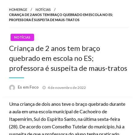
HOMEPAGE
NOTÍCIAS
CRIANÇA DE 2 ANOS TEM BRAÇO QUEBRADO EM ESCOLA NO ES;
PROFESSORA É SUSPEITA DE MAUS-TRATOS
NOTÍCIAS
Criança de 2 anos tem braço
quebrado em escola no ES;
professora é suspeita de maus-tratos
Posted
Es em Foco
4 de novembro de 2022
on
Uma criança de dois anos teve o braço quebrado durante
a aula em uma escola municipal de Cachoeiro de
Itapemirim, Sul do Espírito Santo, na última sexta-feira
(28). De acordo com Conselho Tutelar do município, há a
suspeita de que a professora do aluno tenha praticado