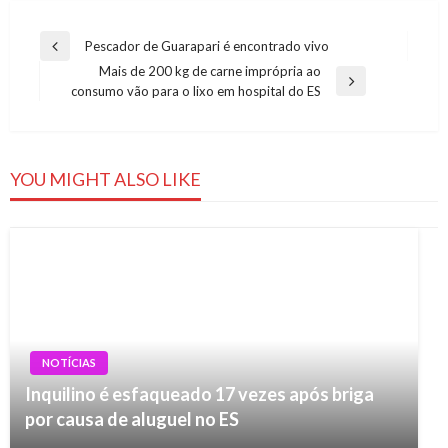
Navegação
Pescador de Guarapari é encontrado vivo
Previous
de
Mais de 200 kg de carne imprópria ao
Post
Next
consumo vão para o lixo em hospital do ES
Post
Post
YOU MIGHT ALSO LIKE
NOTÍCIAS
Inquilino é esfaqueado 17 vezes após briga
por causa de aluguel no ES