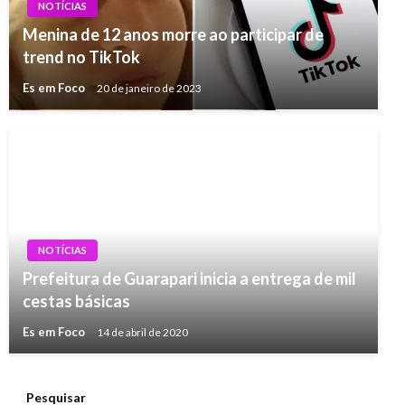
NOTÍCIAS
Menina de 12 anos morre ao participar de
trend no TikTok
Es em Foco
20 de janeiro de 2023
NOTÍCIAS
Prefeitura de Guarapari inicia a entrega de mil
cestas básicas
Es em Foco
14 de abril de 2020
Pesquisar