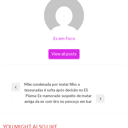
Es em Foco
View all posts
Navegação
Mãe condenada por matar filho a
Previous
tesouradas é solta após decisão no ES
de
Post
Piúma: Ex-namorado suspeito de matar
Post
Next
amiga da ex com tiro no pescoço em bar
Post
YOU MIGHT ALSO LIKE