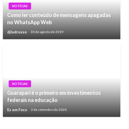
NOTÍCIAS
Como ler conteúdo de mensagens apagadas
no WhatsApp Web
djledrusso
30 de agosto de 2019
NOTÍCIAS
Guarapari é o primeiro em investimentos
federais na educação
Es em Foco
3 de setembro de 2020