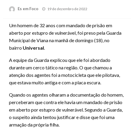
Posted
Es em Foco
19 de dezembro de 2022
on
Um homem de 32 anos com mandado de prisão em
aberto por estupro de vulnerável, foi preso pela Guarda
Municipal de Viana na manhã de domingo (18), no
bairro
Universal
.
A equipe da Guarda explicou que ele foi abordado
durante um cerco tático na região. O que chamou a
atenção dos agentes foi a motocicleta que ele pilotava,
que estava muito antiga e com a placa escura.
Quando os agentes olharam a documentação do homem,
perceberam que contra ele havia um mandado de prisão
em aberto por estupro de vulnerável. Segundo a Guarda,
o suspeito ainda tentou justificar e disse que foi uma
armação da própria filha.