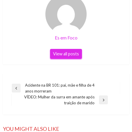
Es em Foco
View all posts
Navegação
Acidente na BR 101: pai, mãe e filha de 4
Previous
anos morreram
de
Post
VÍDEO: Mulher da surra em amante após
Post
Next
traição de marido
Post
YOU MIGHT ALSO LIKE