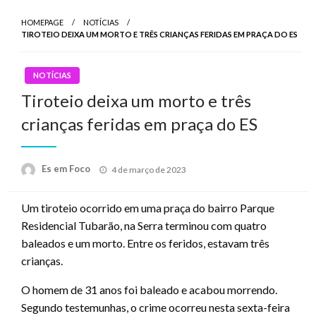
HOMEPAGE
NOTÍCIAS
TIROTEIO DEIXA UM MORTO E TRÊS CRIANÇAS FERIDAS EM PRAÇA DO ES
NOTÍCIAS
Tiroteio deixa um morto e três
crianças feridas em praça do ES
Posted
Es em Foco
4 de março de 2023
on
Um tiroteio ocorrido em uma praça do bairro Parque
Residencial Tubarão, na Serra terminou com quatro
baleados e um morto. Entre os feridos, estavam três
crianças.
O homem de 31 anos foi baleado e acabou morrendo.
Segundo testemunhas, o crime ocorreu nesta sexta-feira