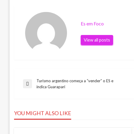
Es em Foco
View all posts
Turismo argentino começa a “vender” o ES e
Navegação
Previous
indica Guarapari
Post
de
YOU MIGHT ALSO LIKE
Post