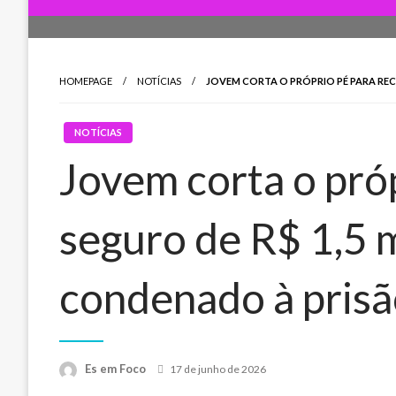
HOMEPAGE
NOTÍCIAS
JOVEM CORTA O PRÓPRIO PÉ PARA REC
NOTÍCIAS
Jovem corta o pró
seguro de R$ 1,5 m
condenado à pris
Posted
Es em Foco
17 de junho de 2026
on