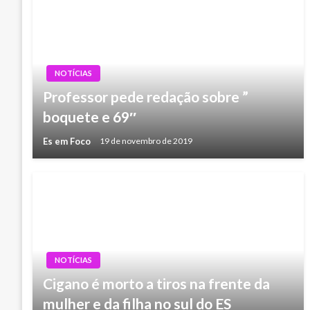
NOTÍCIAS
Professor pede redação sobre ”
boquete e 69″
Es em Foco
19 de novembro de 2019
NOTÍCIAS
Cigano é morto a tiros na frente da
mulher e da filha no sul do ES