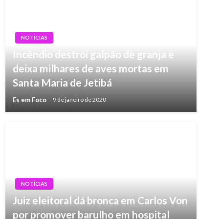
NOTÍCIAS
Incêndio destrói galpão de granja e
deixa milhares de aves mortas em
Santa Maria de Jetibá
Es em Foco
9 de janeiro de 2020
NOTÍCIAS
Juiz eleitoral dá bronca em Carlos Von
por promover barulho em hospital