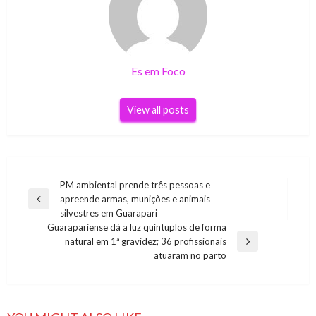
Es em Foco
View all posts
Navegação
PM ambiental prende três pessoas e
apreende armas, munições e animais
de
Previous
silvestres em Guarapari
Post
Post
Guarapariense dá a luz quíntuplos de forma
natural em 1ª gravidez; 36 profissionais
Next
atuaram no parto
Post