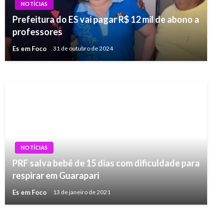
NOTÍCIAS
Prefeitura do ES vai pagar R$ 12 mil de abono a
NOTÍCIAS
professores
Ondas de 10 metros em Vila Velha
Es em Foco
31 de outubro de 2024
Es em Foco
21 de julho de 2019
NOTÍCIAS
PRF salva bebê de 15 dias com dificuldade para
respirar em Guarapari
Es em Foco
13 de janeiro de 2021