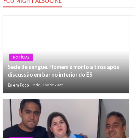
YOU MIGHT ALSO LIKE
NOTÍCIAS
Sede de sangue. Homem é morto a tiros após
discussão em bar no interior do ES
Es em Foco
2 de julho de 2022