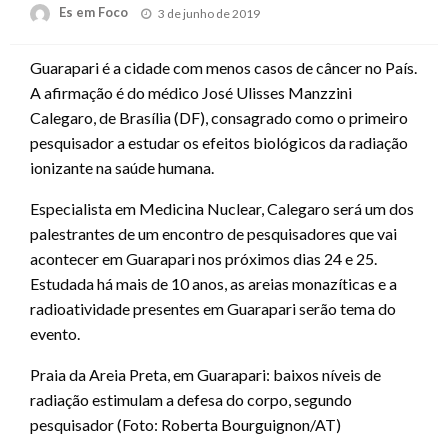
Posted
Es em Foco
3 de junho de 2019
on
Guarapari é a cidade com menos casos de câncer no País.
A afirmação é do médico José Ulisses Manzzini
Calegaro, de Brasília (DF), consagrado como o primeiro
pesquisador a estudar os efeitos biológicos da radiação
ionizante na saúde humana.
Especialista em Medicina Nuclear, Calegaro será um dos
palestrantes de um encontro de pesquisadores que vai
acontecer em Guarapari nos próximos dias 24 e 25.
Estudada há mais de 10 anos, as areias monazíticas e a
radioatividade presentes em Guarapari serão tema do
evento.
Praia da Areia Preta, em Guarapari: baixos níveis de
radiação estimulam a defesa do corpo, segundo
pesquisador (Foto: Roberta Bourguignon/AT)