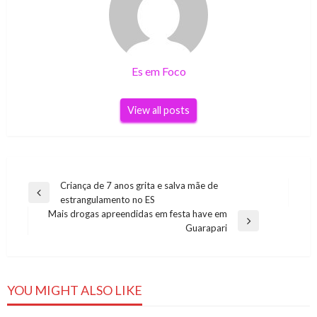
Es em Foco
View all posts
Navegação
Criança de 7 anos grita e salva mãe de
Previous
estrangulamento no ES
de
Post
Mais drogas apreendidas em festa have em
Post
Next
Guarapari
Post
YOU MIGHT ALSO LIKE