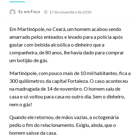
Posted
Es em Foco
17 de novembro de 2019
on
Em Martinópole, no Ceará, um homem acabou sendo
amarrado pelos enteados e levado para a polícia após
gastar com bebida alcoólica o dinheiro que a
companheira, de 80 anos, lhe havia dado para comprar
um botijão de gás.
Martinópole, com pouco mais de 10 mil habitantes, fica a
300 quilômetros da capital Fortaleza. O caso aconteceu
na madrugada de 14 de novembro. O homem saiu de
casa e só voltou para casa no outro dia. Sem o dinheiro,
nem o gás!
Quando ele retornou, de mãos vazias, a octogenária
pediu o fim do relacionamento. Exigiu, ainda, que o
homem saísse da casa.