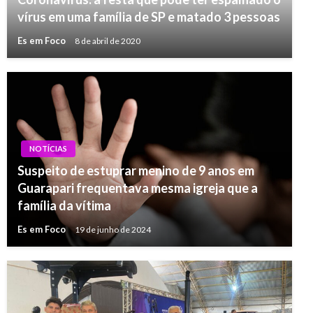
vírus em uma família de SP e matado 3 pessoas
Es em Foco
8 de abril de 2020
NOTÍCIAS
Suspeito de estuprar menino de 9 anos em
Guarapari frequentava mesma igreja que a
família da vítima
Es em Foco
19 de junho de 2024