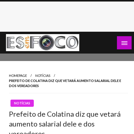
Skip
to
content
Es Em Foco
HOMEPAGE
NOTÍCIAS
PREFEITO DE COLATINA DIZ QUE VETARÁ AUMENTO SALARIAL DELE E
DOS VEREADORES
NOTÍCIAS
Prefeito de Colatina diz que vetará
aumento salarial dele e dos
vereadores