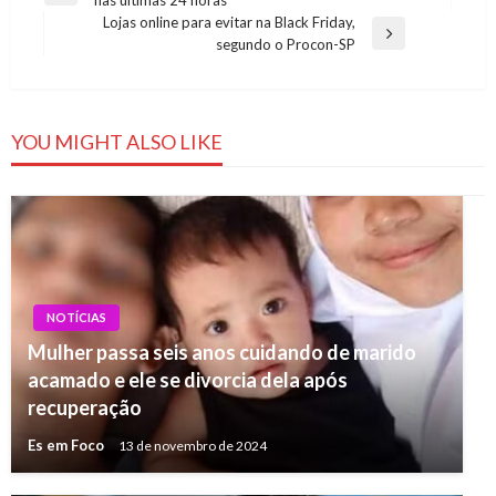
nas últimas 24 horas
de
Post
Lojas online para evitar na Black Friday,
Post
Next
segundo o Procon-SP
Post
YOU MIGHT ALSO LIKE
NOTÍCIAS
Mulher passa seis anos cuidando de marido
acamado e ele se divorcia dela após
recuperação
Es em Foco
13 de novembro de 2024