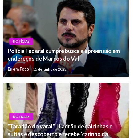
NOTÍCIAS
Polícia Federal cumpre busca e apreensão em
endereços de Marcos do Val
Es em Foco
15 de junho de 2023
NOTÍCIAS
“Taradão do varal” | Ladrão de calcinhas e
sutiãs é descoberto e recebe ‘carinho da