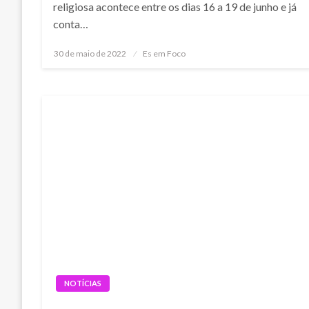
religiosa acontece entre os dias 16 a 19 de junho e já
conta…
Posted
30 de maio de 2022
Es em Foco
on
NOTÍCIAS