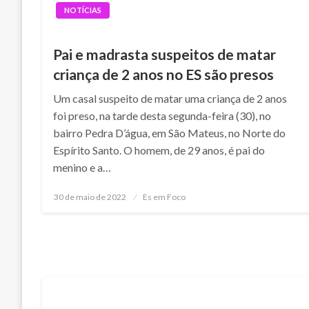
NOTÍCIAS
Pai e madrasta suspeitos de matar
criança de 2 anos no ES são presos
Um casal suspeito de matar uma criança de 2 anos
foi preso, na tarde desta segunda-feira (30), no
bairro Pedra D’água, em São Mateus, no Norte do
Espírito Santo. O homem, de 29 anos, é pai do
menino e a…
Posted
30 de maio de 2022
Es em Foco
on