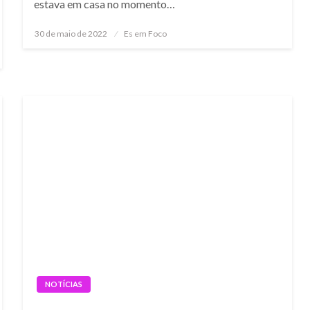
estava em casa no momento…
Posted
30 de maio de 2022
Es em Foco
on
NOTÍCIAS