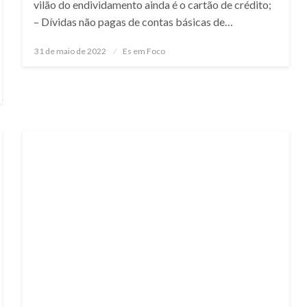
vilão do endividamento ainda é o cartão de crédito;
– Dívidas não pagas de contas básicas de…
Posted
31 de maio de 2022
Es em Foco
on