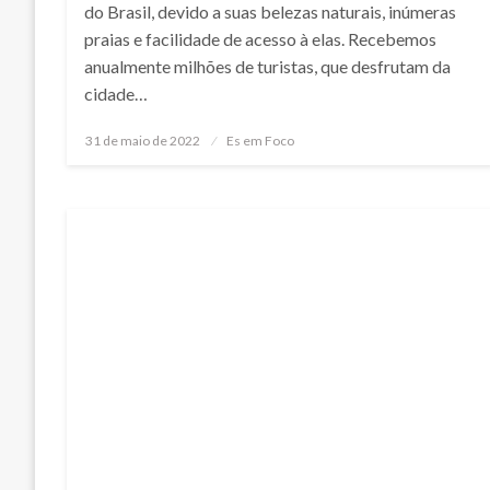
do Brasil, devido a suas belezas naturais, inúmeras
praias e facilidade de acesso à elas. Recebemos
anualmente milhões de turistas, que desfrutam da
cidade…
Posted
31 de maio de 2022
Es em Foco
on