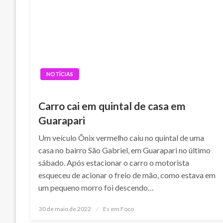
NOTÍCIAS
Carro cai em quintal de casa em
Guarapari
Um veículo Ônix vermelho caiu no quintal de uma
casa no bairro São Gabriel, em Guarapari no último
sábado. Após estacionar o carro o motorista
esqueceu de acionar o freio de mão, como estava em
um pequeno morro foi descendo…
Posted
30 de maio de 2022
Es em Foco
on