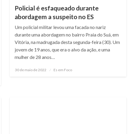
Policial é esfaqueado durante
abordagem a suspeito no ES
Um policial militar levou uma facada no nariz
durante uma abordagem no bairro Praia do Suá, em
Vitória, na madrugada desta segunda-feira (30). Um
jovem de 19 anos, que era o alvo da ação, e uma
mulher de 28 anos…
Posted
30 de maio de 2022
Es em Foco
on