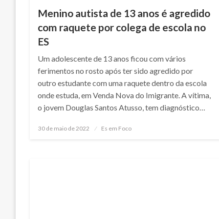
Menino autista de 13 anos é agredido
com raquete por colega de escola no
ES
Um adolescente de 13 anos ficou com vários
ferimentos no rosto após ter sido agredido por
outro estudante com uma raquete dentro da escola
onde estuda, em Venda Nova do Imigrante. A vítima,
o jovem Douglas Santos Atusso, tem diagnóstico…
Posted
30 de maio de 2022
Es em Foco
on