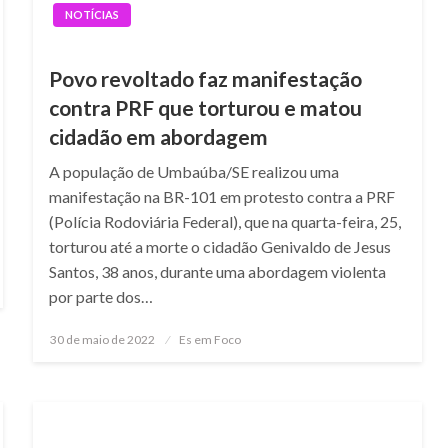
NOTÍCIAS
Povo revoltado faz manifestação
contra PRF que torturou e matou
cidadão em abordagem
A população de Umbaúba/SE realizou uma
manifestação na BR-101 em protesto contra a PRF
(Polícia Rodoviária Federal), que na quarta-feira, 25,
torturou até a morte o cidadão Genivaldo de Jesus
Santos, 38 anos, durante uma abordagem violenta
por parte dos…
Posted
30 de maio de 2022
Es em Foco
on